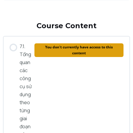
Course Content
7.1.
You don't currently have access to this
content
Tổng
quan
các
công
cụ sử
dụng
theo
từng
giai
đoạn