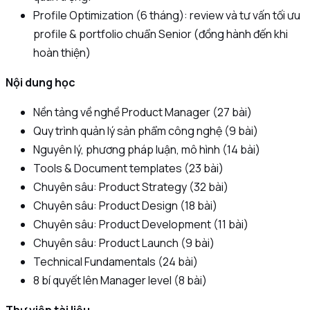
Profile Optimization (6 tháng): review và tư vấn tối ưu
profile & portfolio chuẩn Senior (đồng hành đến khi
hoàn thiện)
Nội dung học
Nền tảng về nghề Product Manager (27 bài)
Quy trình quản lý sản phẩm công nghệ (9 bài)
Nguyên lý, phương pháp luận, mô hình (14 bài)
Tools & Document templates (23 bài)
Chuyên sâu: Product Strategy (32 bài)
Chuyên sâu: Product Design (18 bài)
Chuyên sâu: Product Development (11 bài)
Chuyên sâu: Product Launch (9 bài)
Technical Fundamentals (24 bài)
8 bí quyết lên Manager level (8 bài)
Thư viện tài liệu