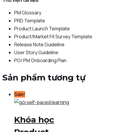
PM Glossary
PRD Template
Product Launch Template
Product/Market Fit Survey Template
Release Note Guideline
User Story Guideline
PO/ PM Onboarding Plan
Sản phẩm tương tự
Sale!
Khóa học
Product