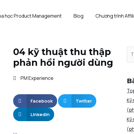
óa học Product Management
Blog
Chương trình Affil
04 kỹ thuật thu thập
phản hồi người dùng
PM Experience
Bà
Top
Kỹ 
Facebook
Twitter
(ph
LinkedIn
Kỹ 
(ph