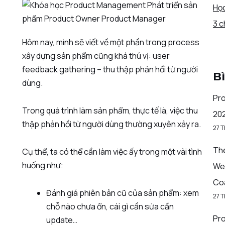
Học
3 c
Hôm nay, mình sẽ viết về một phần trong process
xây dựng sản phẩm cũng khá thú vị: user
feedback gathering – thu thập phản hồi từ người
B
dùng.
Pro
Trong quá trình làm sản phẩm, thực tế là, việc thu
20
thập phản hồi từ người dùng thường xuyên xảy ra.
27 
The
Cụ thể, ta có thể cần làm việc ấy trong một vài tình
huống như:
We
Co
Đánh giá phiên bản cũ của sản phẩm: xem
27 
chỗ nào chưa ổn, cái gì cần sửa cần
Pro
update…