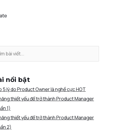
iate
i nổi bật
 5 lý do Product Owner là nghề cực HOT
năng thiết yếu để trở thành Product Manager
ần 1)
năng thiết yếu để trở thành Product Manager
ần 2)