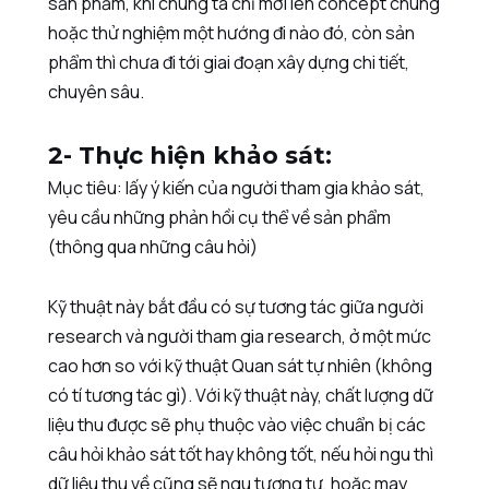
sản phẩm, khi chúng ta chỉ mới lên concept chung
hoặc thử nghiệm một hướng đi nào đó, còn sản
phẩm thì chưa đi tới giai đoạn xây dựng chi tiết,
chuyên sâu.
2- Thực hiện khảo sát:
Mục tiêu: lấy ý kiến của người tham gia khảo sát,
yêu cầu những phản hồi cụ thể về sản phẩm
(thông qua những câu hỏi)
Kỹ thuật này bắt đầu có sự tương tác giữa người
research và người tham gia research, ở một mức
cao hơn so với kỹ thuật Quan sát tự nhiên (không
có tí tương tác gì). Với kỹ thuật này, chất lượng dữ
liệu thu được sẽ phụ thuộc vào việc chuẩn bị các
câu hỏi khảo sát tốt hay không tốt, nếu hỏi ngu thì
dữ liệu thu về cũng sẽ ngu tương tự, hoặc may