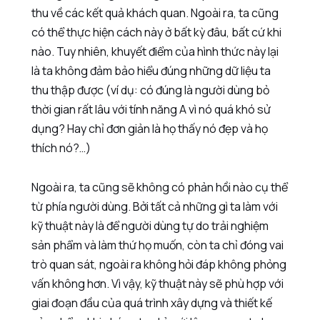
thu về các kết quả khách quan. Ngoài ra, ta cũng
có thể thực hiện cách này ở bất kỳ đâu, bất cứ khi
nào. Tuy nhiên, khuyết điểm của hình thức này lại
là ta không đảm bảo hiểu đúng những dữ liệu ta
thu thập được (ví dụ: có đúng là người dùng bỏ
thời gian rất lâu với tính năng A vì nó quá khó sử
dụng? Hay chỉ đơn giản là họ thấy nó đẹp và họ
thích nó?…)
Ngoài ra, ta cũng sẽ không có phản hồi nào cụ thể
từ phía người dùng. Bởi tất cả những gì ta làm với
kỹ thuật này là để người dùng tự do trải nghiệm
sản phẩm và làm thứ họ muốn, còn ta chỉ đóng vai
trò quan sát, ngoài ra không hỏi đáp không phỏng
vấn không hơn. Vì vậy, kỹ thuật này sẽ phù hợp với
giai đoạn đầu của quá trình xây dựng và thiết kế