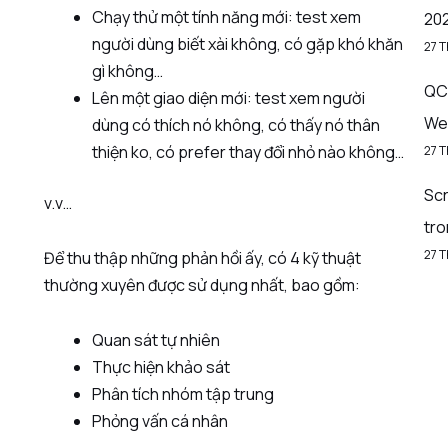
Chạy thử một tính năng mới: test xem
20
người dùng biết xài không, có gặp khó khăn
27 
gì không…
QC 
Lên một giao diện mới: test xem người
We
dùng có thích nó không, có thấy nó thân
thiện ko, có prefer thay đổi nhỏ nào không…
27 
Sc
v.v…
tr
27 
Để thu thập những phản hồi ấy, có 4 kỹ thuật
thường xuyên được sử dụng nhất, bao gồm:
Quan sát tự nhiên
Thực hiện khảo sát
Phân tích nhóm tập trung
Phỏng vấn cá nhân