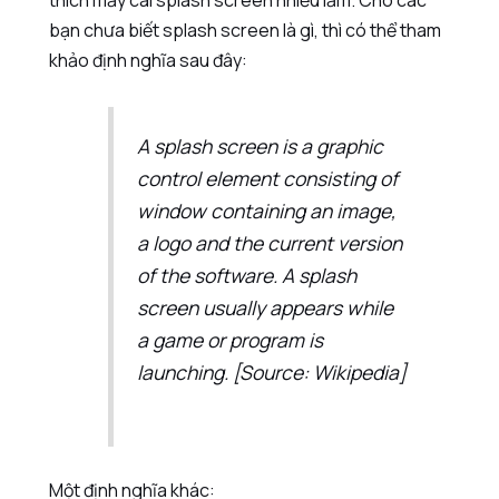
thích mấy cái splash screen nhiều lắm. Cho các
bạn chưa biết splash screen là gì, thì có thể tham
khảo định nghĩa sau đây:
A splash screen is a graphic
control element consisting of
window containing an image,
a logo and the current version
of the software. A splash
screen usually appears while
a game or program is
launching.
[Source: Wikipedia]
Một định nghĩa khác: