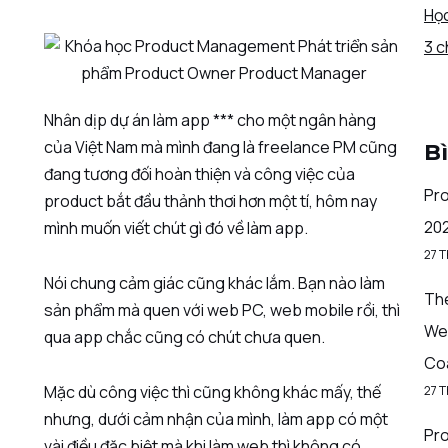
Học
3 c
Nhân dịp dự án làm app *** cho một ngân hàng
của Việt Nam mà mình đang là freelance PM cũng
B
đang tương đối hoàn thiện và công việc của
Pro
product bắt đầu thảnh thơi hơn một tí, hôm nay
20
mình muốn viết chút gì đó về làm app.
27 
Nói chung cảm giác cũng khác lắm. Bạn nào làm
The
sản phẩm mà quen với web PC, web mobile rồi, thì
We
qua app chắc cũng có chút chưa quen.
Co
Mặc dù công việc thì cũng không khác mấy, thế
27 
nhưng, dưới cảm nhận của mình, làm app có một
Pro
vài điều đặc biệt mà khi làm web thì không có