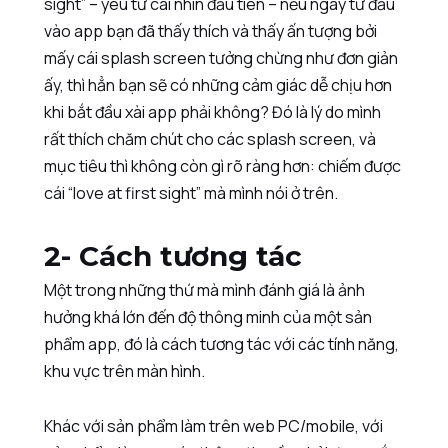
sight” – yêu từ cái nhìn đầu tiên – nếu ngay từ đầu
vào app bạn đã thấy thích và thấy ấn tượng bởi
mấy cái splash screen tưởng chừng như đơn giản
ấy, thì hẳn bạn sẽ có những cảm giác dễ chịu hơn
khi bắt đầu xài app phải không? Đó là lý do mình
rất thích chăm chút cho các splash screen, và
mục tiêu thì không còn gì rõ ràng hơn: chiếm được
cái “love at first sight” mà mình nói ở trên.
2- Cách tương tác
Một trong những thứ mà mình đánh giá là ảnh
hưởng khá lớn đến độ thông minh của một sản
phẩm app, đó là cách tương tác với các tính năng,
khu vực trên màn hình.
Khác với sản phẩm làm trên web PC/mobile, với