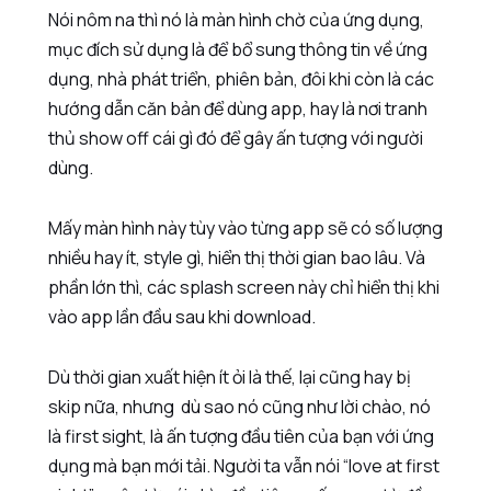
Nói nôm na thì nó là màn hình chờ của ứng dụng,
mục đích sử dụng là để bổ sung thông tin về ứng
dụng, nhà phát triển, phiên bản, đôi khi còn là các
hướng dẫn căn bản để dùng app, hay là nơi tranh
thủ show off cái gì đó để gây ấn tượng với người
dùng.
Mấy màn hình này tùy vào từng app sẽ có số lượng
nhiều hay ít, style gì, hiển thị thời gian bao lâu. Và
phần lớn thì, các splash screen này chỉ hiển thị khi
vào app lần đầu sau khi download.
Dù thời gian xuất hiện ít ỏi là thế, lại cũng hay bị
skip nữa, nhưng dù sao nó cũng như lời chào, nó
là first sight, là ấn tượng đầu tiên của bạn với ứng
dụng mà bạn mới tải. Người ta vẫn nói “love at first