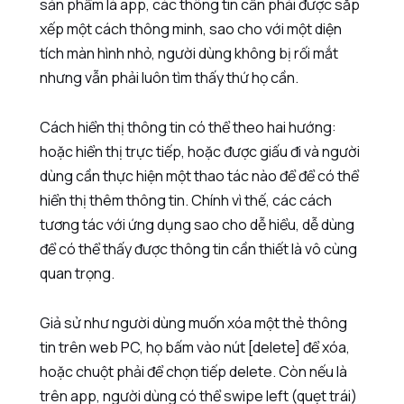
sản phẩm là app, các thông tin cần phải được sắp
xếp một cách thông minh, sao cho với một diện
tích màn hình nhỏ, người dùng không bị rối mắt
nhưng vẫn phải luôn tìm thấy thứ họ cần.
Cách hiển thị thông tin có thể theo hai hướng:
hoặc hiển thị trực tiếp, hoặc được giấu đi và người
dùng cần thực hiện một thao tác nào để để có thể
hiển thị thêm thông tin. Chính vì thế, các cách
tương tác với ứng dụng sao cho dễ hiểu, dễ dùng
để có thể thấy được thông tin cần thiết là vô cùng
quan trọng.
Giả sử như người dùng muốn xóa một thẻ thông
tin trên web PC, họ bấm vào nút [delete] để xóa,
hoặc chuột phải để chọn tiếp delete. Còn nếu là
trên app, người dùng có thể swipe left (quẹt trái)