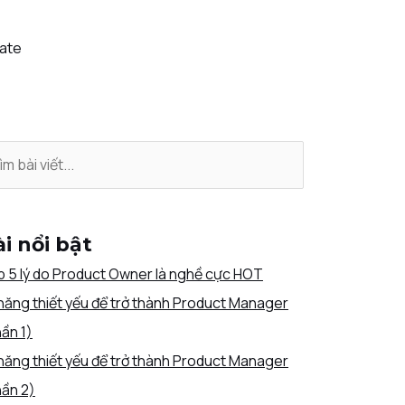
iate
i nổi bật
 5 lý do Product Owner là nghề cực HOT
năng thiết yếu để trở thành Product Manager
ần 1)
năng thiết yếu để trở thành Product Manager
ần 2)