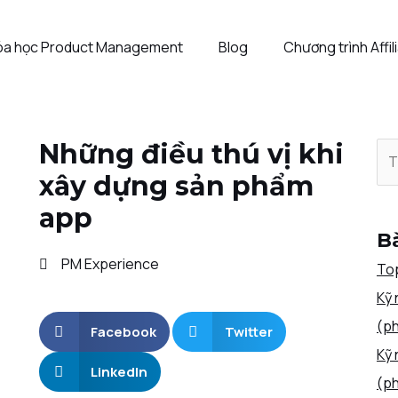
óa học Product Management
Blog
Chương trình Affil
Những điều thú vị khi
xây dựng sản phẩm
app
Bà
PM Experience
Top
Kỹ 
(ph
Facebook
Twitter
Kỹ 
LinkedIn
(ph